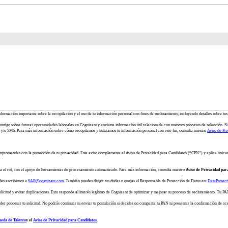
información importante sobre la recopilación y el uso de tu información personal con fines de reclutamiento, incluyendo detalles sobre tus
ontigo sobre futuras oportunidades laborales en Cognizant y enviarte información útil relacionada con nuestros procesos de selección. Si 
y/o SMS. Para más información sobre cómo recopilamos y utilizamos tu información personal con este fin, consulta nuestro
Aviso de Pri
mprometidas con la protección de tu privacidad. Este aviso complementa el Aviso de Privacidad para Candidatos (“CPN”) y aplica única
ra el rol, con el apoyo de herramientas de procesamiento automatizado. Para más información, consulta nuestro
Aviso de Privacidad par
des escribirnos a
SAR@cognizant.com
. También puedes dirigir tus dudas o quejas al Responsable de Protección de Datos en:
DataProtec
itud y evitar duplicaciones. Esto responde al interés legítimo de Cognizant de optimizar y mejorar su proceso de reclutamiento. Tu PAN 
er procesar tu solicitud. No podrás continuar ni enviar tu postulación si decides no compartir tu PAN ni presentar la confirmación de ac
ueda de Talento
y el
Aviso de Privacidad para Candidatos
.