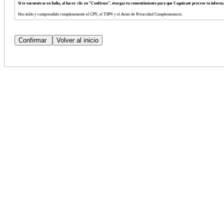
Si te encuentras en India, al hacer clic en “Confirmo”, otorgas tu consentimiento para que Cognizant procese tu info
Has leído y comprendido completamente el CPN, el TSPN y el Aviso de Privacidad Complementario.
Consientes voluntariamente los términos de dichos avisos.
Tienes derecho a negarte a proporcionar tu información personal.
Tienes derecho a retirar tu consentimiento para el procesamiento de tu información personal en cualquier momento.