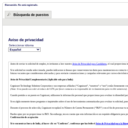
Bienvenido. No está registrado.
Búsqueda de puestos
Aviso de privacidad
Seleccionar idioma
Antes de enviar tu solicitud de empleo, te invitamos a leer nuestro
Aviso de Privacidad para Candidatos
, el cual proporciona 
Si tu solicitud no resulta seleccionada, puedes indicarnos si deseas que conservemos tus datos para mantenernos en contacto c
futuras vacantes que consideremos adecuadas y para enviarte comunicaciones y campañas relevantes por correo electrónico 
Aviso de Privacidad Complementario (Aplicable solo para India)
Cognizant Technology Solutions Corporation y sus empresas afiliadas (“Cognizant”, “nosotros” o “nos”) están firmemente co
(Nota: Si no puedes acceder al enlace del CPN, por favor contacta a tu responsable de reclutamiento para recibir asistencia).
Cuando postulas a un puesto en Cognizant, utilizamos la información personal que proporcionas para evaluar tu idoneidad pa
Si en algún momento tienes preguntas o inquietudes sobre el uso de herramientas automatizadas para evaluar tu solicitud, pue
Durante el proceso de selección, Cognizant recopilará tu Número de Cuenta Permanente (“PAN”) con el fin de procesar tu solic
Puedes optar por no proporcionar tu PAN. Sin embargo, ten en cuenta que esta información es un requisito obligatorio para pod
Confirmación de aceptación
Si te encuentras fuera de India, al hacer clic en “Confirmo”, confirmas que has leído el
Aviso de Privacidad para la Búsq