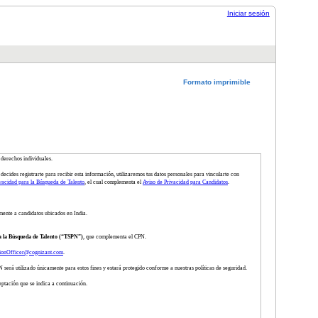
Iniciar sesión
Formato imprimible
 derechos individuales.
decides registrarte para recibir esta información, utilizaremos tus datos personales para vincularte con
vacidad para la Búsqueda de Talento
, el cual complementa el
Aviso de Privacidad para Candidatos
.
mente a candidatos ubicados en India.
a la Búsqueda de Talento (“TSPN”)
, que complementa el CPN.
tionOfficer@cognizant.com
.
será utilizado únicamente para estos fines y estará protegido conforme a nuestras políticas de seguridad.
eptación que se indica a continuación.