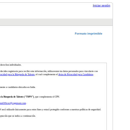
Iniciar sesión
Formato imprimible
 derechos individuales.
decides registrarte para recibir esta información, utilizaremos tus datos personales para vincularte con
vacidad para la Búsqueda de Talento
, el cual complementa el
Aviso de Privacidad para Candidatos
.
mente a candidatos ubicados en India.
a la Búsqueda de Talento (“TSPN”)
, que complementa el CPN.
tionOfficer@cognizant.com
.
será utilizado únicamente para estos fines y estará protegido conforme a nuestras políticas de seguridad.
eptación que se indica a continuación.