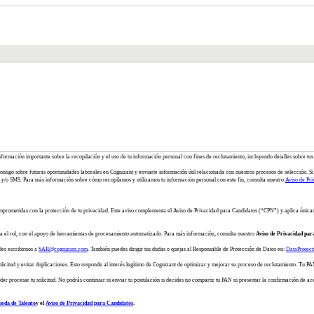
información importante sobre la recopilación y el uso de tu información personal con fines de reclutamiento, incluyendo detalles sobre tus
ontigo sobre futuras oportunidades laborales en Cognizant y enviarte información útil relacionada con nuestros procesos de selección. Si 
y/o SMS. Para más información sobre cómo recopilamos y utilizamos tu información personal con este fin, consulta nuestro
Aviso de Pri
mprometidas con la protección de tu privacidad. Este aviso complementa el Aviso de Privacidad para Candidatos (“CPN”) y aplica única
ra el rol, con el apoyo de herramientas de procesamiento automatizado. Para más información, consulta nuestro
Aviso de Privacidad par
des escribirnos a
SAR@cognizant.com
. También puedes dirigir tus dudas o quejas al Responsable de Protección de Datos en:
DataProtec
itud y evitar duplicaciones. Esto responde al interés legítimo de Cognizant de optimizar y mejorar su proceso de reclutamiento. Tu PAN 
er procesar tu solicitud. No podrás continuar ni enviar tu postulación si decides no compartir tu PAN ni presentar la confirmación de ac
ueda de Talento
y el
Aviso de Privacidad para Candidatos
.