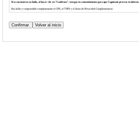
Si te encuentras en India, al hacer clic en “Confirmo”, otorgas tu consentimiento para que Cognizant procese tu info
Has leído y comprendido completamente el CPN, el TSPN y el Aviso de Privacidad Complementario.
Consientes voluntariamente los términos de dichos avisos.
Tienes derecho a negarte a proporcionar tu información personal.
Tienes derecho a retirar tu consentimiento para el procesamiento de tu información personal en cualquier momento.