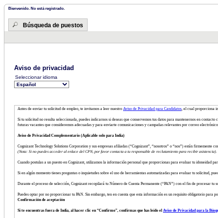
Bienvenido. No está registrado.
Búsqueda de puestos
Aviso de privacidad
Seleccionar idioma
Antes de enviar tu solicitud de empleo, te invitamos a leer nuestro
Aviso de Privacidad para Candidatos
, el cual proporciona 
Si tu solicitud no resulta seleccionada, puedes indicarnos si deseas que conservemos tus datos para mantenernos en contacto c
futuras vacantes que consideremos adecuadas y para enviarte comunicaciones y campañas relevantes por correo electrónico 
Aviso de Privacidad Complementario (Aplicable solo para India)
Cognizant Technology Solutions Corporation y sus empresas afiliadas (“Cognizant”, “nosotros” o “nos”) están firmemente co
(Nota: Si no puedes acceder al enlace del CPN, por favor contacta a tu responsable de reclutamiento para recibir asistencia).
Cuando postulas a un puesto en Cognizant, utilizamos la información personal que proporcionas para evaluar tu idoneidad pa
Si en algún momento tienes preguntas o inquietudes sobre el uso de herramientas automatizadas para evaluar tu solicitud, pue
Durante el proceso de selección, Cognizant recopilará tu Número de Cuenta Permanente (“PAN”) con el fin de procesar tu solic
Puedes optar por no proporcionar tu PAN. Sin embargo, ten en cuenta que esta información es un requisito obligatorio para pod
Confirmación de aceptación
Si te encuentras fuera de India, al hacer clic en “Confirmo”, confirmas que has leído el
Aviso de Privacidad para la Búsq