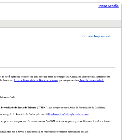
Iniciar Sessão
Formato Imprimível
o. Se você optar por se inscrever para receber essas informações da Cognizant, usaremos suas informações
e, leia nosso
Aviso de Privacidade da Busca de Talentos
, que complementa o
Aviso de Privacidade do
idatos na Índia.
e Privacidade de Busca de Talentos ("TSPN")
, que complementa o Aviso de Privacidade do Candidato.
Encarregado da Proteção de Dados pelo e-mail
DataProtectionOfficer@cognizant.com
.
ar e aprimorar seu processo de recrutamento. Seu PAN será usado apenas para os fins mencionados acima e
r seu PAN para nós e enviar a confirmação de recebimento conforme mencionado abaixo.