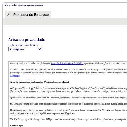
Bem-vindo. Não tem sessão iniciada.
Pesquisa de Emprego
Aviso de privacidade
Selecionar uma língua
Antes de enviar sua candidatura, leia nosso
Aviso de Privacidade do Candidato
, que fornece informações importantes sobre a 
Caso sua candidatura não seja selecionada, informe-nos se deseja que guardemos seus dados para que possamos manter conta
pessoais para combiná-lo com vagas futuras que acreditamos serem adequadas e para enviar comunicações e campanhas relev
Candidato
.
Aviso de Privacidade Suplementar (Aplicável apenas à Índia)
A Cognizant Technology Solutions Corporation e suas empresas afiliadas ("Cognizant", "nós" ou "nos") estão firmemente com
(Observação: entre em contato com seu gerente de recrutamento para obter assistência caso não consiga acessar o link para
Quando você se candidata a uma vaga na Cognizant, usaremos as informações pessoais fornecidas para avaliar sua adequação
Se, a qualquer momento, você tiver dúvidas ou preocupações sobre o uso de ferramentas de processamento automatizado par
Durante o processo de recrutamento, a Cognizant coletará seu Número de Conta Permanente ("PAN") para fins de processamen
será protegido de acordo com as políticas de segurança da Cognizant.
Você pode optar por não divulgar seu PAN para nós. No entanto, esteja ciente de que essas informações são um pré-requisit
Confirmação