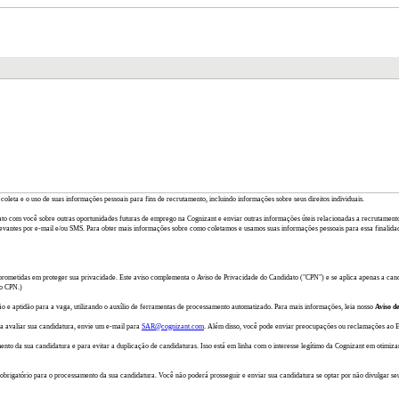
coleta e o uso de suas informações pessoais para fins de recrutamento, incluindo informações sobre seus direitos individuais.
to com você sobre outras oportunidades futuras de emprego na Cognizant e enviar outras informações úteis relacionadas a recrutament
antes por e-mail e/ou SMS. Para obter mais informações sobre como coletamos e usamos suas informações pessoais para essa finalidad
prometidas em proteger sua privacidade. Este aviso complementa o Aviso de Privacidade do Candidato ("CPN") e se aplica apenas a cand
 o CPN.)
 e aptidão para a vaga, utilizando o auxílio de ferramentas de processamento automatizado. Para mais informações, leia nosso
Aviso d
a avaliar sua candidatura, envie um e-mail para
SAR@cognizant.com
. Além disso, você pode enviar preocupações ou reclamações ao 
to da sua candidatura e para evitar a duplicação de candidaturas. Isso está em linha com o interesse legítimo da Cognizant em otimiz
o obrigatório para o processamento da sua candidatura. Você não poderá prosseguir e enviar sua candidatura se optar por não divulga