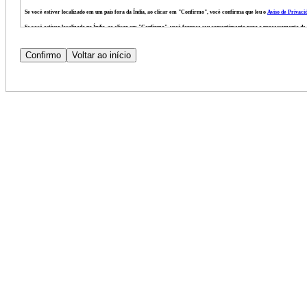
Se você estiver localizado em um país fora da Índia, ao clicar em "Confirmo", você confirma que leu o
Aviso de Privaci
Se você estiver localizado na Índia, ao clicar em "Confirmo", você fornece seu consentimento para o processamento 
Você leu e compreendeu integralmente o CPN, o TSPN e o Aviso de Privacidade Suplementar;
Você concorda voluntariamente com os termos do CPN, do TSPN e do Aviso de Privacidade Suplementar;
Você tem o direito de se recusar a divulgar suas informações pessoais; e
Você tem o direito de revogar seu consentimento para o processamento de suas informações pessoais a qualquer momento.