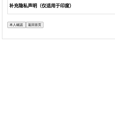
补充隐私声明（仅适用于印度）
Cognizant Technology Solutions Corporation
及其
护您的隐私。本声明是对《候选人隐私声明》（以
（注意：如果您无法
访问
CPN
的
链接，请联系您的
当您申
请
Cognizant
的
职位时，我们将使用您提供
位。如需了解更多信息，请阅读我们的《
人才搜索
明》的补充。
如果您
对我们使用自动化处理工具评估您的申请有
SAR@cognizant.com
。此外，您
还可以向数据保护
DataProtectionOfficer@cognizant.com
。
在招聘
过程中，
Cognizant
将收集您的永久
账号（
“P
这符合
Cognizant
优化和改进其招聘流程的合法利
安全政策受到保
护。
您可以
选择不向我们披露您的
PAN
。但
请注意，此