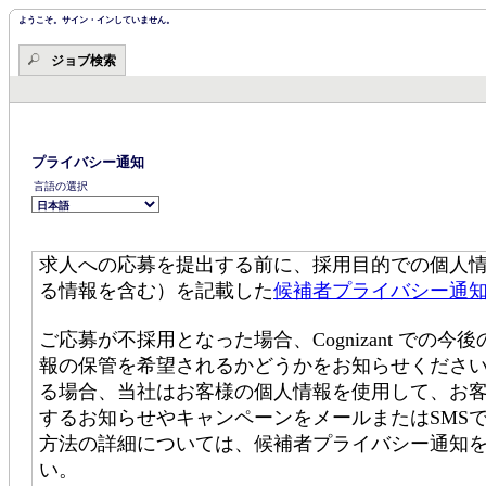
ツ・
ツ・
セ
ようこそ。サイン・インしていません。
セ
ク
ク
シ
ジョブ検索
シ
ョ
ョ
ン
ン
の
に
先
移
頭
動
で
す。
し
プライバシー通知
ま
言語の選択
す。
求人への応募を提出する前に、採用目的での個人
る情報を含む）を記載した
候補者プライバシー通
ご応募が不採用となった場合、Cognizant で
報の保管を希望されるかどうかをお知らせください。C
る場合、当社はお客様の個人情報を使用して、お
するお知らせやキャンペーンをメールまたはSMS
方法の詳細については、候補者プライバシー通知
い。