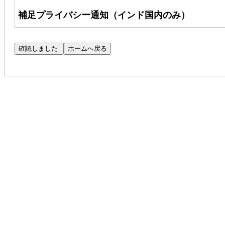
補足プライバシー通知（インド国内のみ）
Cognizant Technology Solutions Corpo
客様のプライバシー保護に尽力しております。本通
するものであり、インド国内の応募者にのみ適用
（注：CPN へのリンクにアクセスできない場合
Cognizant の求人にご応募いただいた場合、
応募者の適性を評価するために使用いたします。
Talent Search Privacy Notice（以下「TSPN」
自動処理ツールを用いた応募書類の評価について
SAR@cognizant.com
までメールでご連絡ください。
（
DataProtectionOfficer@cognizant.com
）まで、ご懸
採用プロセスにおいて、コグニザントは、応募書
ーマネントアカウント番号（「PAN」）を収集い
グニザントの正当な利益に基づくものです。お客様
キュリティポリシーに従って保護されます。