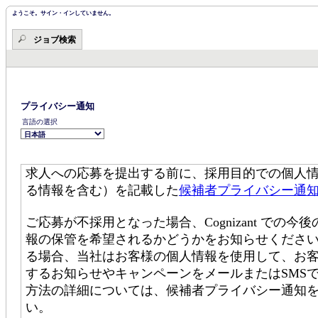
ツ・
ツ・
セ
ようこそ。サイン・インしていません。
セ
ク
ク
シ
ジョブ検索
シ
ョ
ョ
ン
ン
の
に
先
移
頭
動
で
す。
し
プライバシー通知
ま
言語の選択
す。
求人への応募を提出する前に、採用目的での個人
る情報を含む）を記載した
候補者プライバシー通
ご応募が不採用となった場合、Cognizant で
報の保管を希望されるかどうかをお知らせください。C
る場合、当社はお客様の個人情報を使用して、お
するお知らせやキャンペーンをメールまたはSMS
方法の詳細については、候補者プライバシー通知
い。