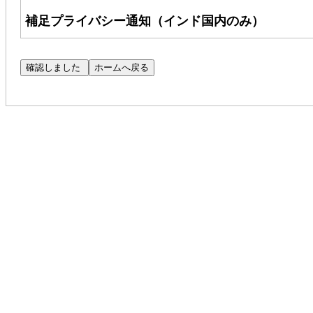
補足プライバシー通知（インド国内のみ）
Cognizant Technology Solutions Corpo
客様のプライバシー保護に尽力しております。本通
するものであり、インド国内の応募者にのみ適用
（注：CPN へのリンクにアクセスできない場合
Cognizant の求人にご応募いただいた場合、
応募者の適性を評価するために使用いたします。
Talent Search Privacy Notice（以下「TSPN」
自動処理ツールを用いた応募書類の評価について
SAR@cognizant.com
までメールでご連絡ください。
（
DataProtectionOfficer@cognizant.com
）まで、ご懸
採用プロセスにおいて、コグニザントは、応募書
ーマネントアカウント番号（「PAN」）を収集い
グニザントの正当な利益に基づくものです。お客様
キュリティポリシーに従って保護されます。