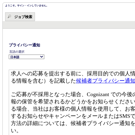
ツ・
ツ・
セ
ようこそ。サイン・インしていません。
セ
ク
ク
シ
ジョブ検索
シ
ョ
ョ
ン
ン
の
に
先
移
頭
動
で
す。
し
プライバシー通知
ま
言語の選択
す。
求人への応募を提出する前に、採用目的での個人
る情報を含む）を記載した
候補者プライバシー通
ご応募が不採用となった場合、Cognizant で
報の保管を希望されるかどうかをお知らせください。C
る場合、当社はお客様の個人情報を使用して、お
するお知らせやキャンペーンをメールまたはSMS
方法の詳細については、候補者プライバシー通知
い。