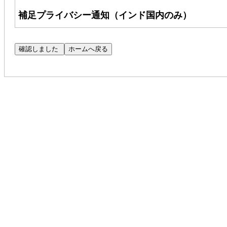
補足プライバシー通知（インド国内のみ）
Cognizant Technology Solutions Corpo
客様のプライバシー保護に尽力しております。本通
するものであり、インド国内の応募者にのみ適用
（注：CPN へのリンクにアクセスできない場合
Cognizant の求人にご応募いただいた場合、
応募者の適性を評価するために使用いたします。
Talent Search Privacy Notice（以下「TSPN」
自動処理ツールを用いた応募書類の評価について
SAR@cognizant.com
までメールでご連絡ください。
（
DataProtectionOfficer@cognizant.com
）まで、ご懸
採用プロセスにおいて、コグニザントは、応募書
ーマネントアカウント番号（「PAN」）を収集い
グニザントの正当な利益に基づくものです。お客様
キュリティポリシーに従って保護されます。