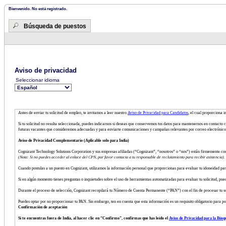
Bienvenido. No está registrado.
Búsqueda de puestos
Aviso de privacidad
Seleccionar idioma
Antes de enviar tu solicitud de empleo, te invitamos a leer nuestro
Aviso de Privacidad para Candidatos
, el cual proporciona 
Si tu solicitud no resulta seleccionada, puedes indicarnos si deseas que conservemos tus datos para mantenernos en contacto c
futuras vacantes que consideremos adecuadas y para enviarte comunicaciones y campañas relevantes por correo electrónico 
Aviso de Privacidad Complementario (Aplicable solo para India)
Cognizant Technology Solutions Corporation y sus empresas afiliadas (“Cognizant”, “nosotros” o “nos”) están firmemente co
(Nota: Si no puedes acceder al enlace del CPN, por favor contacta a tu responsable de reclutamiento para recibir asistencia).
Cuando postulas a un puesto en Cognizant, utilizamos la información personal que proporcionas para evaluar tu idoneidad pa
Si en algún momento tienes preguntas o inquietudes sobre el uso de herramientas automatizadas para evaluar tu solicitud, pue
Durante el proceso de selección, Cognizant recopilará tu Número de Cuenta Permanente (“PAN”) con el fin de procesar tu solic
Puedes optar por no proporcionar tu PAN. Sin embargo, ten en cuenta que esta información es un requisito obligatorio para pod
Confirmación de aceptación
Si te encuentras fuera de India, al hacer clic en “Confirmo”, confirmas que has leído el
Aviso de Privacidad para la Búsq