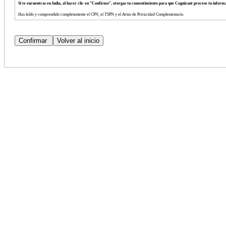
Si te encuentras en India, al hacer clic en “Confirmo”, otorgas tu consentimiento para que Cognizant procese tu info
Has leído y comprendido completamente el CPN, el TSPN y el Aviso de Privacidad Complementario.
Consientes voluntariamente los términos de dichos avisos.
Tienes derecho a negarte a proporcionar tu información personal.
Tienes derecho a retirar tu consentimiento para el procesamiento de tu información personal en cualquier momento.