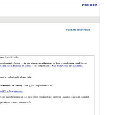
Iniciar sesión
Formato imprimible
 derechos individuales.
decides registrarte para recibir esta información, utilizaremos tus datos personales para vincularte con
vacidad para la Búsqueda de Talento
, el cual complementa el
Aviso de Privacidad para Candidatos
.
mente a candidatos ubicados en India.
a la Búsqueda de Talento (“TSPN”)
, que complementa el CPN.
tionOfficer@cognizant.com
.
será utilizado únicamente para estos fines y estará protegido conforme a nuestras políticas de seguridad.
eptación que se indica a continuación.