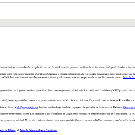
información importante sobre la recopilación y el uso de tu información personal con fines de reclutamiento, incluyendo detalles sobre tus
ontigo sobre futuras oportunidades laborales en Cognizant y enviarte información útil relacionada con nuestros procesos de selección. Si 
y/o SMS. Para más información sobre cómo recopilamos y utilizamos tu información personal con este fin, consulta nuestro
Aviso de Pri
mprometidas con la protección de tu privacidad. Este aviso complementa el Aviso de Privacidad para Candidatos (“CPN”) y aplica única
ra el rol, con el apoyo de herramientas de procesamiento automatizado. Para más información, consulta nuestro
Aviso de Privacidad par
des escribirnos a
SAR@cognizant.com
. También puedes dirigir tus dudas o quejas al Responsable de Protección de Datos en:
DataProtec
itud y evitar duplicaciones. Esto responde al interés legítimo de Cognizant de optimizar y mejorar su proceso de reclutamiento. Tu PAN 
er procesar tu solicitud. No podrás continuar ni enviar tu postulación si decides no compartir tu PAN ni presentar la confirmación de ac
ueda de Talento
y el
Aviso de Privacidad para Candidatos
.