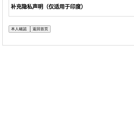
补充隐私声明（仅适用于印度）
Cognizant Technology Solutions Corporation
及其
护您的隐私。本声明是对《候选人隐私声明》（以
（注意：如果您无法
访问
CPN
的
链接，请联系您的
当您申
请
Cognizant
的
职位时，我们将使用您提供
位。如需了解更多信息，请阅读我们的《
人才搜索
明》的补充。
如果您
对我们使用自动化处理工具评估您的申请有
SAR@cognizant.com
。此外，您
还可以向数据保护
DataProtectionOfficer@cognizant.com
。
在招聘
过程中，
Cognizant
将收集您的永久
账号（
“P
这符合
Cognizant
优化和改进其招聘流程的合法利
安全政策受到保
护。
您可以
选择不向我们披露您的
PAN
。但
请注意，此