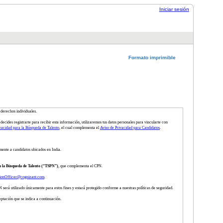
Iniciar sesión
Formato imprimible
 derechos individuales.
decides registrarte para recibir esta información, utilizaremos tus datos personales para vincularte con
vacidad para la Búsqueda de Talento
, el cual complementa el
Aviso de Privacidad para Candidatos
.
mente a candidatos ubicados en India.
a la Búsqueda de Talento (“TSPN”)
, que complementa el CPN.
tionOfficer@cognizant.com
.
será utilizado únicamente para estos fines y estará protegido conforme a nuestras políticas de seguridad.
eptación que se indica a continuación.