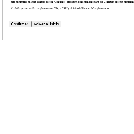
Si te encuentras en India, al hacer clic en “Confirmo”, otorgas tu consentimiento para que Cognizant procese tu info
Has leído y comprendido completamente el CPN, el TSPN y el Aviso de Privacidad Complementario.
Consientes voluntariamente los términos de dichos avisos.
Tienes derecho a negarte a proporcionar tu información personal.
Tienes derecho a retirar tu consentimiento para el procesamiento de tu información personal en cualquier momento.