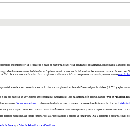
información importante sobre la recopilación y el uso de tu información personal con fines de reclutamiento, incluyendo detalles sobre tus
ontigo sobre futuras oportunidades laborales en Cognizant y enviarte información útil relacionada con nuestros procesos de selección. Si 
y/o SMS. Para más información sobre cómo recopilamos y utilizamos tu información personal con este fin, consulta nuestro
Aviso de Pri
mprometidas con la protección de tu privacidad. Este aviso complementa el Aviso de Privacidad para Candidatos (“CPN”) y aplica única
ra el rol, con el apoyo de herramientas de procesamiento automatizado. Para más información, consulta nuestro
Aviso de Privacidad par
des escribirnos a
SAR@cognizant.com
. También puedes dirigir tus dudas o quejas al Responsable de Protección de Datos en:
DataProtec
itud y evitar duplicaciones. Esto responde al interés legítimo de Cognizant de optimizar y mejorar su proceso de reclutamiento. Tu PAN 
er procesar tu solicitud. No podrás continuar ni enviar tu postulación si decides no compartir tu PAN ni presentar la confirmación de ac
ueda de Talento
y el
Aviso de Privacidad para Candidatos
.