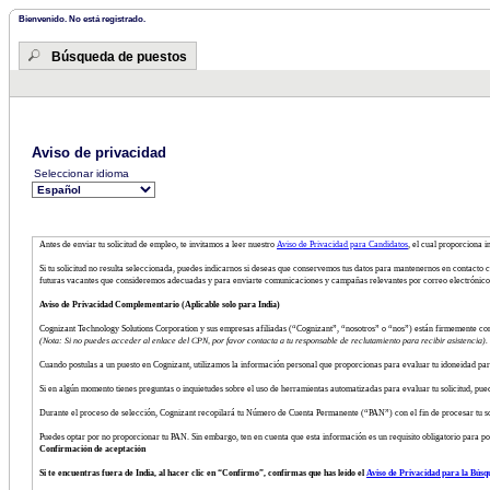
Bienvenido. No está registrado.
Búsqueda de puestos
Aviso de privacidad
Seleccionar idioma
Antes de enviar tu solicitud de empleo, te invitamos a leer nuestro
Aviso de Privacidad para Candidatos
, el cual proporciona 
Si tu solicitud no resulta seleccionada, puedes indicarnos si deseas que conservemos tus datos para mantenernos en contacto c
futuras vacantes que consideremos adecuadas y para enviarte comunicaciones y campañas relevantes por correo electrónico 
Aviso de Privacidad Complementario (Aplicable solo para India)
Cognizant Technology Solutions Corporation y sus empresas afiliadas (“Cognizant”, “nosotros” o “nos”) están firmemente co
(Nota: Si no puedes acceder al enlace del CPN, por favor contacta a tu responsable de reclutamiento para recibir asistencia).
Cuando postulas a un puesto en Cognizant, utilizamos la información personal que proporcionas para evaluar tu idoneidad pa
Si en algún momento tienes preguntas o inquietudes sobre el uso de herramientas automatizadas para evaluar tu solicitud, pue
Durante el proceso de selección, Cognizant recopilará tu Número de Cuenta Permanente (“PAN”) con el fin de procesar tu solic
Puedes optar por no proporcionar tu PAN. Sin embargo, ten en cuenta que esta información es un requisito obligatorio para pod
Confirmación de aceptación
Si te encuentras fuera de India, al hacer clic en “Confirmo”, confirmas que has leído el
Aviso de Privacidad para la Búsq