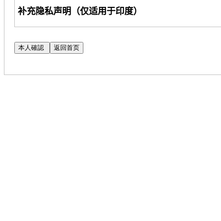
补充隐私声明（仅适用于印度）
Cognizant Technology Solutions Corporation
及其
护您的隐私。本声明是对《候选人隐私声明》（以
（注意：如果您无法
访问
CPN
的
链接，请联系您的
当您申
请
Cognizant
的
职位时，我们将使用您提供
位。如需了解更多信息，请阅读我们的《
人才搜索
明》的补充。
如果您
对我们使用自动化处理工具评估您的申请有
SAR@cognizant.com
。此外，您
还可以向数据保护
DataProtectionOfficer@cognizant.com
。
在招聘
过程中，
Cognizant
将收集您的永久
账号（
“P
这符合
Cognizant
优化和改进其招聘流程的合法利
安全政策受到保
护。
您可以
选择不向我们披露您的
PAN
。但
请注意，此