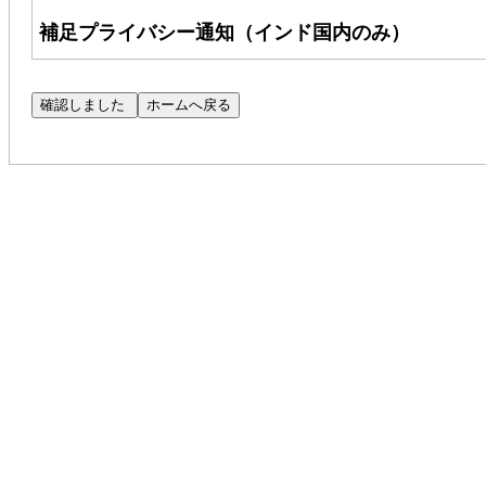
補足プライバシー通知（インド国内のみ）
Cognizant Technology Solutions Corpo
客様のプライバシー保護に尽力しております。本通
するものであり、インド国内の応募者にのみ適用
（注：CPN へのリンクにアクセスできない場合
Cognizant の求人にご応募いただいた場合、
応募者の適性を評価するために使用いたします。
Talent Search Privacy Notice（以下「TSPN」
自動処理ツールを用いた応募書類の評価について
SAR@cognizant.com
までメールでご連絡ください。
（
DataProtectionOfficer@cognizant.com
）まで、ご懸
採用プロセスにおいて、コグニザントは、応募書
ーマネントアカウント番号（「PAN」）を収集い
グニザントの正当な利益に基づくものです。お客様
キュリティポリシーに従って保護されます。