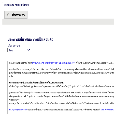
ยินดีต้อนรับ คุณไม่ได้ล็อกอิน
ค้นหางาน
ประกาศเกี่ยวกับความเป็นส่วนตัว
เลือกภาษา
ก่อนส่งใบสมัครงาน โปรด
อ่านประกาศความเป็นส่วนตัวของผู้สมัครของเรา
ซึ่งให้ข้อมูลสำคัญเกี่ยวกับการรวบรวมแล
หากใบสมัครงานของคุณไม่ผ่านการพิจารณา โปรดแจ้งให้เราทราบหากคุณต้องการให้เราเก็บรายละเอียดของคุณไว้ เพื่อให้เ
คุณเพื่อจับคู่คุณกับตำแหน่งงานในอนาคตที่เราเชื่อว่าอาจเหมาะสม และเพื่อส่งข้อมูลและแคมเปญที่เกี่ยวข้องให้คุณทางอ
สมัคร
ประกาศความเป็นส่วนตัวเพิ่มเติม
(
ใช้เฉพาะในประเทศอินเดีย
)
บริษัท Cognizant Technology Solutions Corporation และบริษัทในเครือ (“Cognizant” “เรา”) ยึดมั่นอย่างยิ่งที่จะปกป้
(หมายเหตุ: โปรดติดต่อผู้จัดการฝ่ายสรรหาบุคลากรของคุณเพื่อขอความช่วยเหลือ หากคุณไม่สามารถเข้าถึงลิงก์ไปยัง C
เมื่อคุณสมัครงานที่ Cognizant เราจะใช้ข้อมูลส่วนบุคคลที่คุณให้ไว้เพื่อประเมินความเหมาะสมและความเหมาะสมของคุ
ของผู้สมัคร
หากคุณมีคำถามหรือข้อกังวลเกี่ยวกับการใช้เครื่องมือประมวลผลอัตโนมัติเพื่อประเมินใบสมัครของคุณ โปรดส่งอีเมลถึงเ
SAR@cognizant.com
นอกจากนี้ คุณสามารถส่งข้อกังวลหรือข้อร้องเรียนไปยังเจ้าหน้าที่คุ้มครองข้อมูลที่
DataProtection