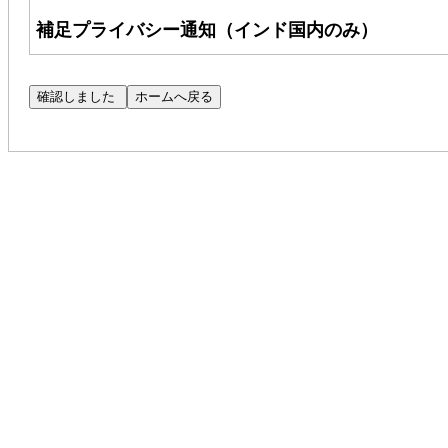
補足プライバシー通知（インド国内のみ）
Cognizant Technology Solutions Corpo
客様のプライバシー保護に尽力しております。本通
するものであり、インド国内の応募者にのみ適用
（注：CPN へのリンクにアクセスできない場合
Cognizant の求人にご応募いただいた場合、
応募者の適性を評価するために使用いたします。
Talent Search Privacy Notice（以下「TSPN」
自動処理ツールを用いた応募書類の評価について
SAR@cognizant.com
までメールでご連絡ください。
（
DataProtectionOfficer@cognizant.com
）まで、ご懸
採用プロセスにおいて、コグニザントは、応募書
ーマネントアカウント番号（「PAN」）を収集い
グニザントの正当な利益に基づくものです。お客様
キュリティポリシーに従って保護されます。