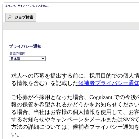
ツ・
ツ・
セ
ようこそ。サイン・インしていません。
セ
ク
ク
シ
ジョブ検索
シ
ョ
ョ
ン
ン
の
に
先
移
頭
動
で
す。
し
プライバシー通知
ま
言語の選択
す。
求人への応募を提出する前に、採用目的での個人
る情報を含む）を記載した
候補者プライバシー通
ご応募が不採用となった場合、Cognizant で
報の保管を希望されるかどうかをお知らせください。C
る場合、当社はお客様の個人情報を使用して、お
するお知らせやキャンペーンをメールまたはSMS
方法の詳細については、候補者プライバシー通知
い。